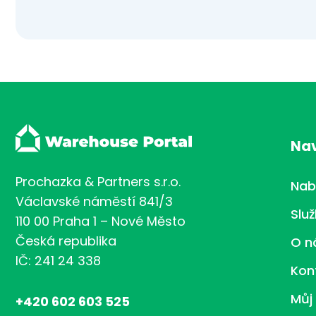
Na
Prochazka & Partners s.r.o.
Nab
Václavské náměstí 841/3
Slu
110 00 Praha 1 – Nové Město
Česká republika
O n
IČ: 241 24 338
Kon
Můj
+420 602 603 525