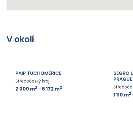
V okolí
PAIP TUCHOMĚŘICE
SEGRO 
PRAGUE
Středočeský kraj
Středočes
2
2
2 000 m
- 6 172 m
2
1 110 m