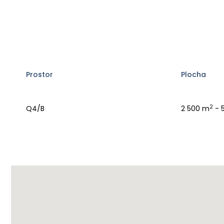
Prostor
Plocha
2
Q4/B
2 500 m
- 