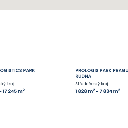
LOGISTICS PARK
PROLOGIS PARK PRAG
RUDNÁ
ký kraj
Středočeský kraj
2
2
2
- 17 245 m
1 828 m
- 7 834 m