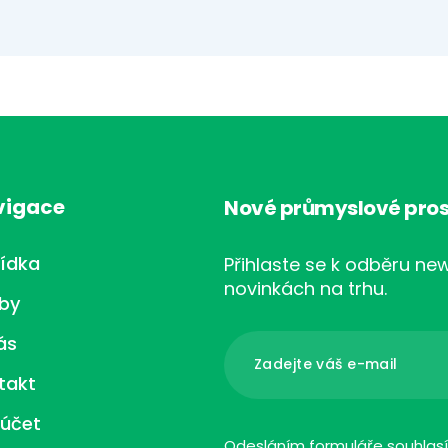
vigace
Nové průmyslové pros
ídka
Přihlaste se k odběru new
novinkách na trhu.
žby
ás
takt
 účet
Odesláním formuláře souhlas