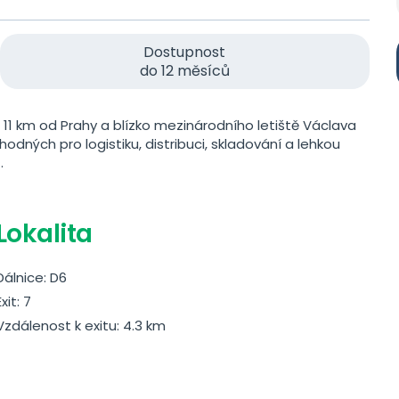
Dostupnost
do 12 měsíců
, 11 km od Prahy a blízko mezinárodního letiště Václava
odných pro logistiku, distribuci, skladování a lehkou
.
Lokalita
Dálnice: D6
Exit: 7
Vzdálenost k exitu: 4.3 km