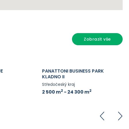
Zobrazit vše
UE
PANATTONI BUSINESS PARK
KLADNO II
Středočeský kraj
2
2
2 500 m
- 24 300 m