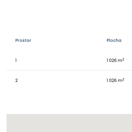
Prostor
Plocha
2
1
1 026 m
2
2
1 026 m