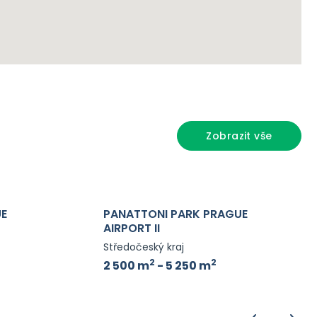
Zobrazit vše
UE
PANATTONI PARK PRAGUE
AIRPORT II
Středočeský kraj
2
2
2 500 m
- 5 250 m