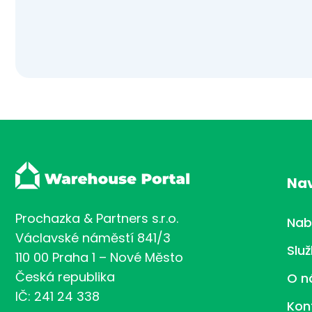
Na
Prochazka & Partners s.r.o.
Nab
Václavské náměstí 841/3
Slu
110 00 Praha 1 – Nové Město
Česká republika
O n
IČ: 241 24 338
Kon