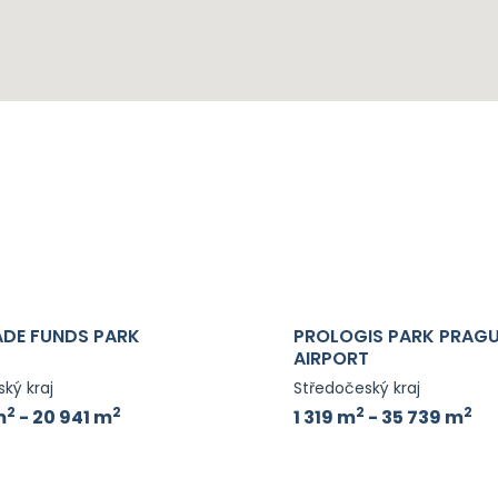
DE FUNDS PARK
PROLOGIS PARK PRAG
AIRPORT
ký kraj
Středočeský kraj
2
2
2
2
m
- 20 941 m
1 319 m
- 35 739 m