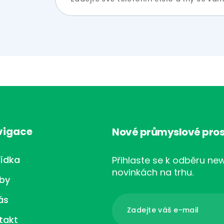
vigace
Nové průmyslové pros
ídka
Přihlaste se k odběru new
novinkách na trhu.
žby
ás
takt