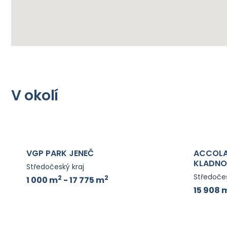
V okolí
VGP PARK JENEČ
ACCOLA
KLADNO
Středočeský kraj
Středočes
2
2
1 000 m
- 17 775 m
15 908 