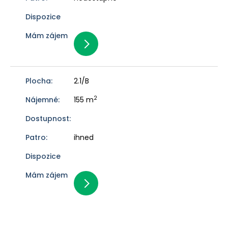
2.1/B
2
155 m
ihned