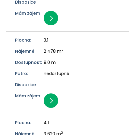
3.1
2
2 478 m
9.0 m
nedostupné
4.1
2
3 620 m