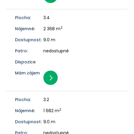
3.4
2
2 368 m
9.0 m
nedostupné
3.2
2
1 682 m
9.0 m
nedostupné