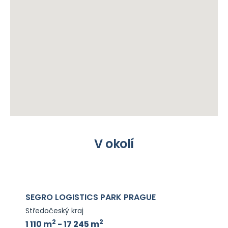
V okolí
PROLOGIS PARK PRAGUE RUDNÁ
Středočeský kraj
2
2
1 828 m
- 7 834 m