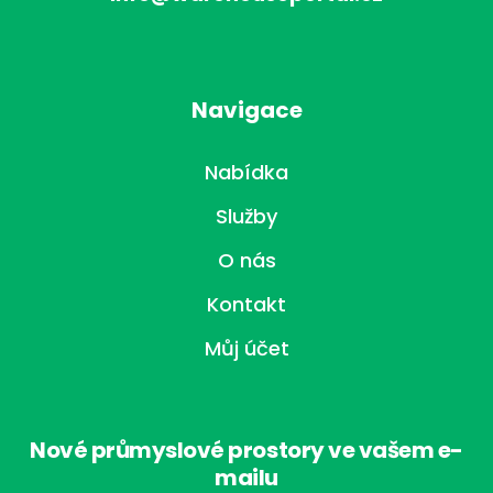
Navigace
Nabídka
Služby
O nás
Kontakt
Můj účet
Nové průmyslové prostory ve vašem e-
mailu