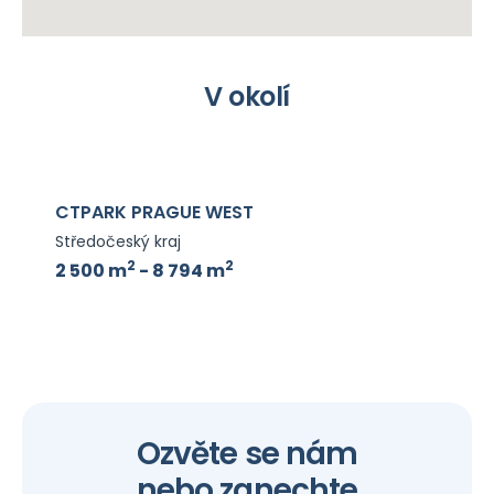
V okolí
CTPARK PRAGUE WEST
Středočeský kraj
2
2
2 500 m
- 8 794 m
Ozvěte se nám
nebo zanechte