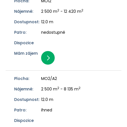
MO12
2
2
2 500 m
- 12 420 m
12.0 m
nedostupné
MO2/A2
2
2
2 500 m
- 8 135 m
12.0 m
ihned