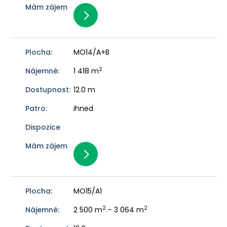
MO14/A+B
2
1 418 m
12.0 m
ihned
MO15/A1
2
2
2 500 m
- 3 064 m