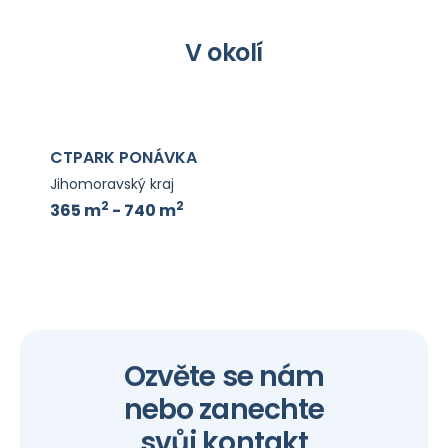
V okolí
CTPARK PONÁVKA
Jihomoravský kraj
2
2
365 m
- 740 m
Ozvěte se nám
nebo zanechte
svůj kontakt