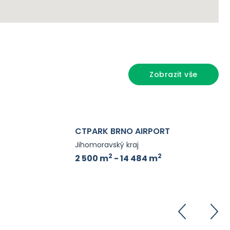
Zobrazit vše
CTPARK BRNO AIRPORT
Jihomoravský kraj
2
2
2 500 m
- 14 484 m