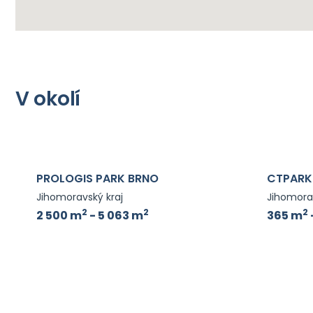
V okolí
PROLOGIS PARK BRNO
CTPARK
Jihomoravský kraj
Jihomorav
2
2
2
2 500 m
- 5 063 m
365 m