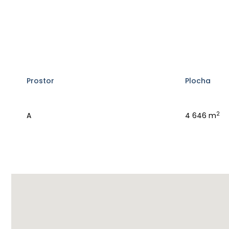
Prostor
Plocha
2
A
4 646 m