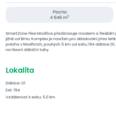
Plocha
2
4 646 m
SmartZone Flexi Modřice představuje moderní a flexibilní p
jižně od Brna. Komplex je navržen pro skladování přes leh
poloha v Modřicích, pouhých 5 km od exitu 194 dálnice D1, 
na hlavní dálniční tahy.
Lokalita
Dálnice: D1
Exit: 194
Vzdálenost k exitu: 5.0 km