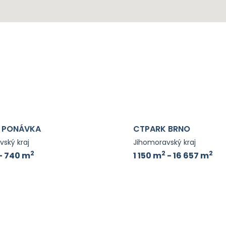
 PONÁVKA
CTPARK BRNO
ský kraj
Jihomoravský kraj
2
2
2
- 740 m
1 150 m
- 16 657 m