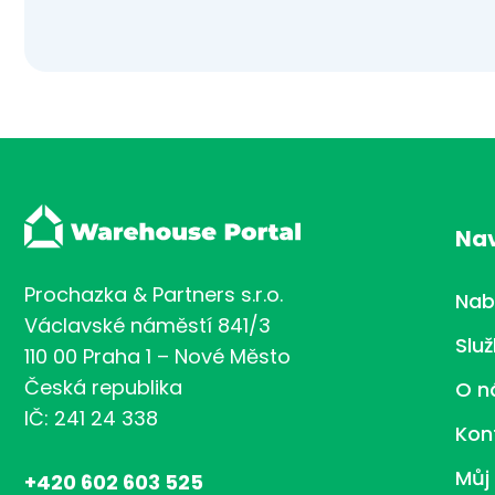
Na
Prochazka & Partners s.r.o.
Nab
Václavské náměstí 841/3
Slu
110 00 Praha 1 – Nové Město
Česká republika
O n
IČ: 241 24 338
Kon
Můj
+420 602 603 525