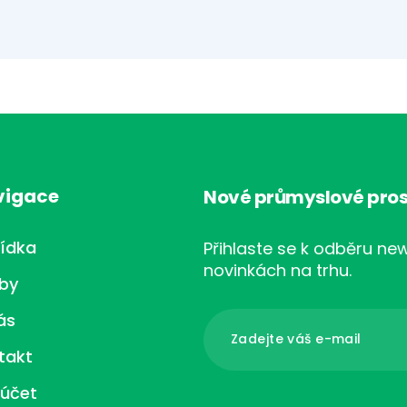
vigace
Nové průmyslové pros
ídka
Přihlaste se k odběru new
novinkách na trhu.
žby
ás
takt
 účet