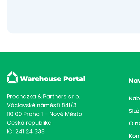
Na
Prochazka & Partners s.r.o.
Nab
Václavské náměstí 841/3
Slu
110 00 Praha 1 – Nové Město
Česká republika
O n
IČ: 241 24 338
Kon