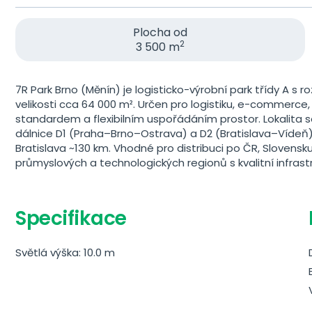
Plocha od
2
3 500 m
7R Park Brno (Měnín) je logisticko-výrobní park třídy A s
velikosti cca 64 000 m². Určen pro logistiku, e-commerce,
standardem a flexibilním uspořádáním prostor. Lokalita 
dálnice D1 (Praha–Brno–Ostrava) a D2 (Bratislava–Vídeň)
Bratislava ~130 km. Vhodné pro distribuci po ČR, Slovensku
průmyslových a technologických regionů s kvalitní infrastr
Specifikace
Světlá výška: 10.0 m
E