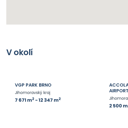
V okolí
VGP PARK BRNO
ACCOLA
AIRPOR
Jihomoravský kraj
Jihomorav
2
2
7 671 m
- 12 347 m
2 500 m