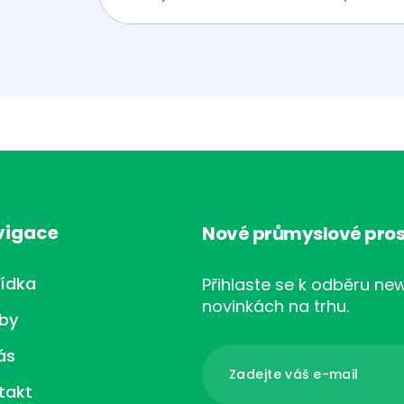
vigace
Nové průmyslové pros
ídka
Přihlaste se k odběru new
novinkách na trhu.
žby
ás
takt