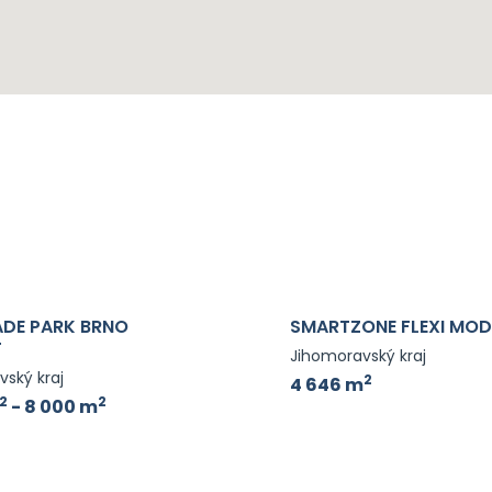
DE PARK BRNO
SMARTZONE FLEXI MOD
T
Jihomoravský kraj
ský kraj
2
4 646 m
2
2
- 8 000 m