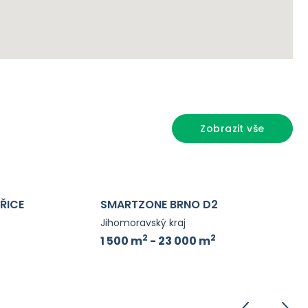
Zobrazit vše
ŘICE
SMARTZONE BRNO D2
Jihomoravský kraj
2
2
1 500 m
- 23 000 m