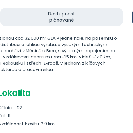
Dostupnost
plánované
 rozlohou cca 32 000 m² GLA v jedné hale, na pozemku o
 distribuci a lehkou výrobu, s vysokým technickým
se nachází v Měníně u Brna, s výborným napojením na
. Vzdálenosti: centrum Brna ~15 km, Vídeň ~140 km,
, Rakousku i střední Evropě, v jednom z klíčových
ukturou a pracovní silou.
Lokalita
Dálnice: D2
xit: 11
Vzdálenost k exitu: 2.0 km