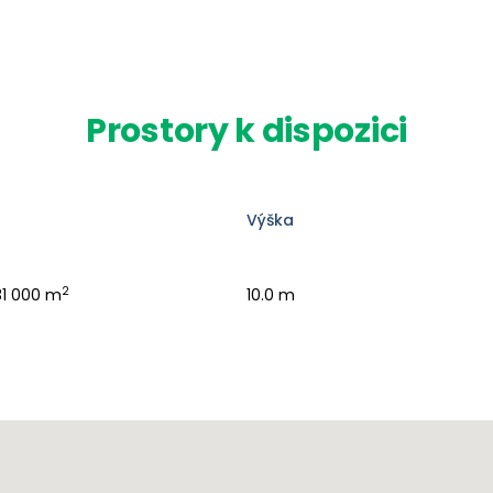
Prostory k dispozici
Výška
2
31 000 m
10.0 m