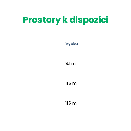
Prostory k dispozici
Výška
9.1 m
11.5 m
11.5 m