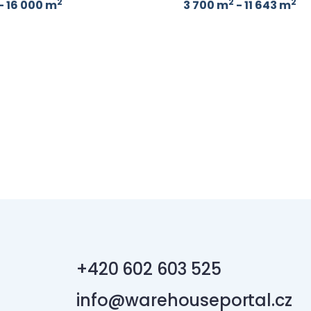
2
2
2
- 16 000 m
3 700 m
- 11 643 m
+420 602 603 525
info@warehouseportal.cz