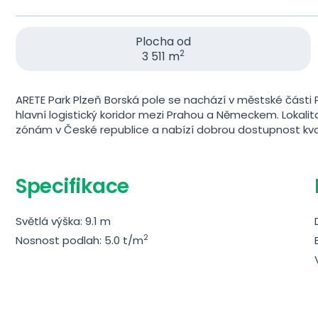
Plocha od
2
3 511 m
ARETE Park Plzeň Borská pole se nachází v městské části 
hlavní logistický koridor mezi Prahou a Německem. Lokal
zónám v České republice a nabízí dobrou dostupnost kvali
Specifikace
Světlá výška: 9.1 m
2
Nosnost podlah: 5.0 t/m