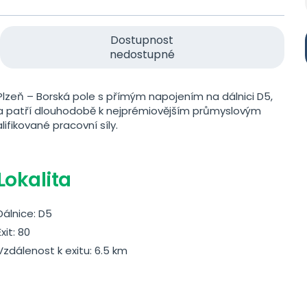
Dostupnost
nedostupné
Plzeň – Borská pole s přímým napojením na dálnici D5,
ita patří dlouhodobě k nejprémiovějším průmyslovým
fikované pracovní síly.
Lokalita
Dálnice: D5
Exit: 80
Vzdálenost k exitu: 6.5 km