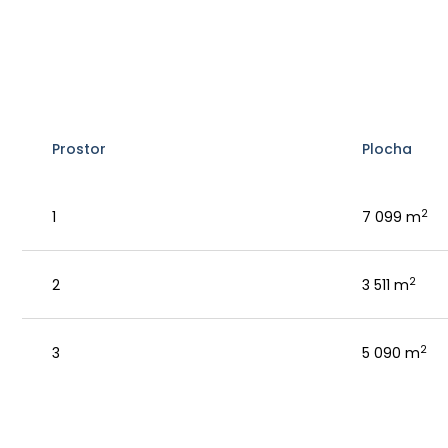
Prostor
Plocha
2
1
7 099 m
2
2
3 511 m
2
3
5 090 m