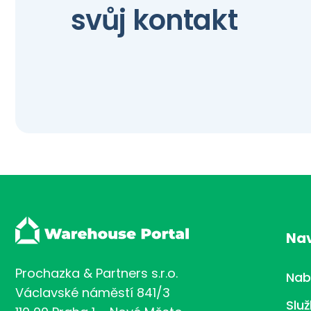
svůj kontakt
Na
Prochazka & Partners s.r.o.
Nab
Václavské náměstí 841/3
Slu