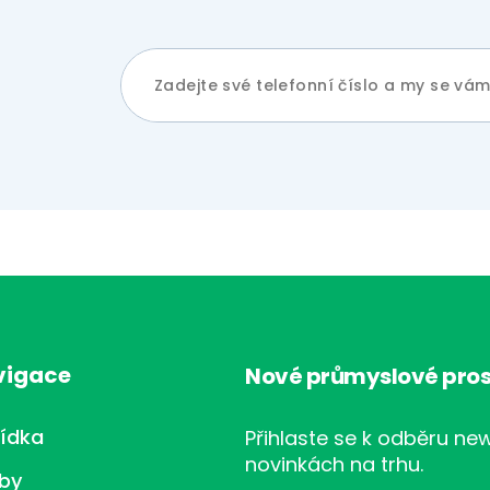
vigace
Nové průmyslové pros
ídka
Přihlaste se k odběru new
novinkách na trhu.
žby