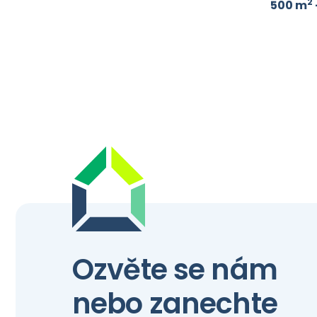
2
500 m
Ozvěte se nám
nebo zanechte