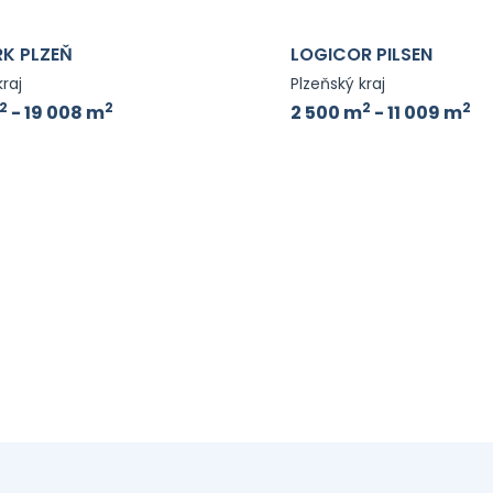
K PLZEŇ
LOGICOR PILSEN
kraj
Plzeňský kraj
2
2
2
2
- 19 008 m
2 500 m
- 11 009 m