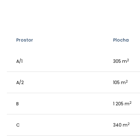
Prostor
Plocha
2
A/1
305 m
2
A/2
105 m
2
B
1 205 m
2
C
340 m