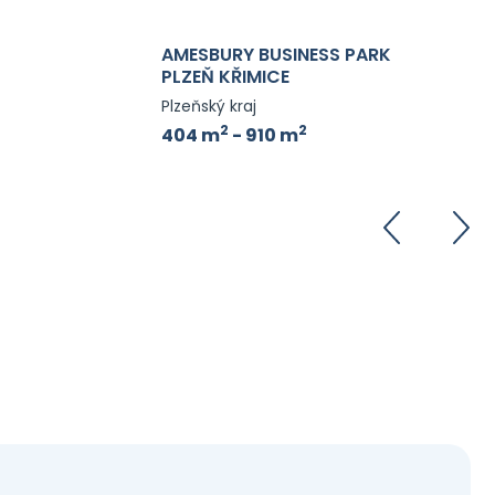
AMESBURY BUSINESS PARK
PLZEŇ KŘIMICE
Plzeňský kraj
2
2
404 m
- 910 m