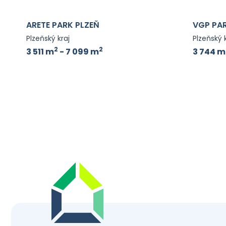
ARETE PARK PLZEŇ
VGP PAR
Plzeňský kraj
Plzeňský 
2
2
3 511 m
- 7 099 m
3 744 m