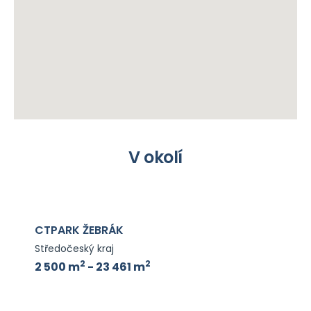
V okolí
CTPARK ŽEBRÁK
Středočeský kraj
2
2
2 500 m
- 23 461 m