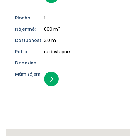
1
2
880 m
3.0 m
nedostupné