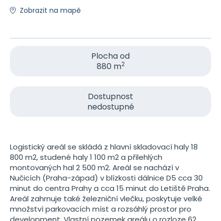
Zobrazit na mapě
Plocha od
2
880 m
Dostupnost
nedostupné
Logistický areál se skládá z hlavní skladovací haly 18
800 m2, studené haly 1 100 m2 a přilehlých
montovaných hal 2 500 m2. Areál se nachází v
Nučicích (Praha-západ) v blízkosti dálnice D5 cca 30
minut do centra Prahy a cca 15 minut do Letiště Praha.
Areál zahrnuje také železniční vlečku, poskytuje velké
množství parkovacích míst a rozsáhlý prostor pro
development. Vlastní pozemek areálu o rozloze 62