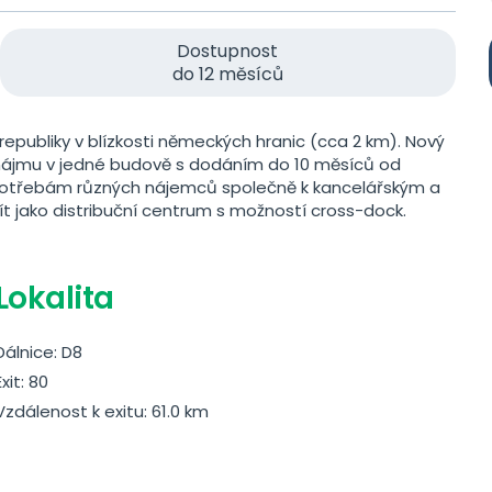
Dostupnost
do 12 měsíců
epubliky v blízkosti německých hranic (cca 2 km). Nový
ronájmu v jedné budově s dodáním do 10 měsíců od
 potřebám různých nájemců společně k kancelářským a
t jako distribuční centrum s možností cross-dock.
Lokalita
Dálnice: D8
Exit: 80
Vzdálenost k exitu: 61.0 km