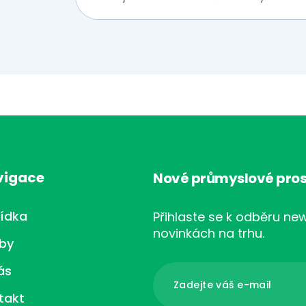
vigace
Nové průmyslové pros
ídka
Přihlaste se k odběru new
novinkách na trhu.
žby
ás
takt