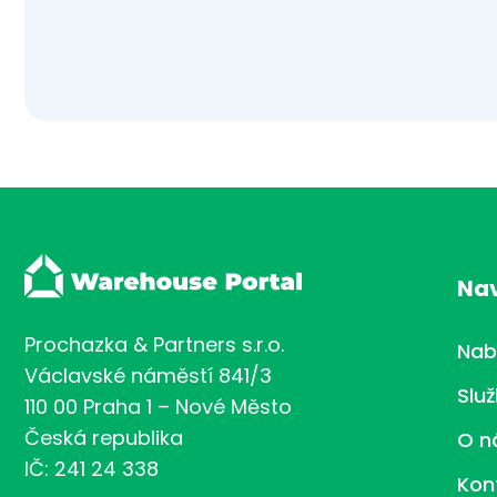
Na
Prochazka & Partners s.r.o.
Nab
Václavské náměstí 841/3
Slu
110 00 Praha 1 – Nové Město
Česká republika
O n
IČ: 241 24 338
Kon