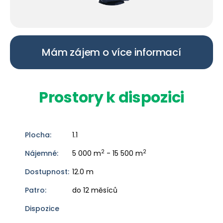
Mám zájem o více informací
Prostory k dispozici
1.1
2
2
5 000 m
- 15 500 m
12.0 m
do 12 měsíců