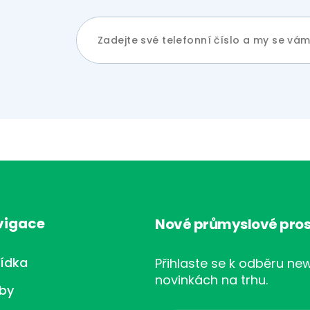
vigace
Nové průmyslové pros
ídka
Přihlaste se k odběru new
novinkách na trhu.
žby