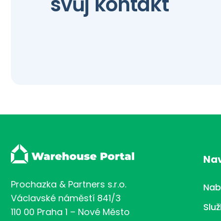
svůj kontakt
Na
Prochazka & Partners s.r.o.
Nab
Václavské náměstí 841/3
Slu
110 00 Praha 1 – Nové Město