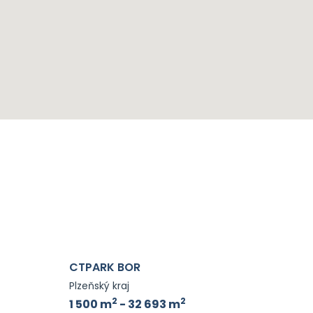
CTPARK BOR
Plzeňský kraj
2
2
1 500 m
- 32 693 m