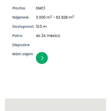
DMC1
2
2
3 000 m
- 62 928 m
12.0 m
do 24 měsíců