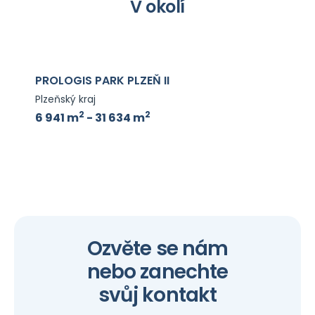
V okolí
PROLOGIS PARK PLZEŇ II
Plzeňský kraj
2
2
6 941 m
- 31 634 m
Ozvěte se nám
nebo zanechte
svůj kontakt