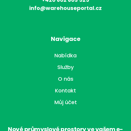
info@warehouseportal.cz
Navigace
Nabídka
Služby
O nás
Kontakt
Můj účet
Nové průmyslové prostory ve vašem e-