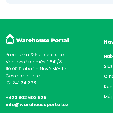
Na
Prochazka & Partners s.r.o.
Nab
Václavské náměstí 841/3
Slu
110 00 Praha 1 – Nové Město
Česká republika
O n
IČ: 241 24 338
Kon
Můj
+420 602 603 525
info@warehouseportal.cz