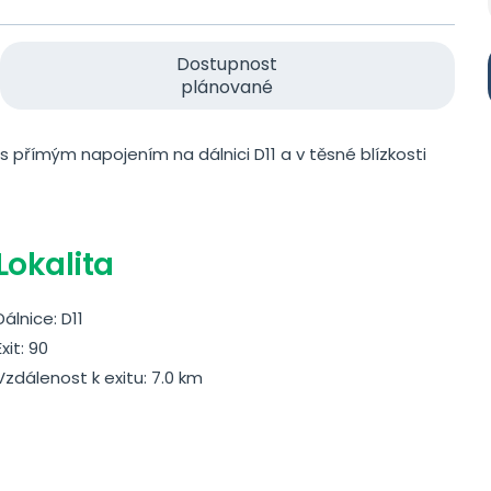
Dostupnost
plánované
s přímým napojením na dálnici D11 a v těsné blízkosti
Lokalita
Dálnice: D11
Exit: 90
Vzdálenost k exitu: 7.0 km