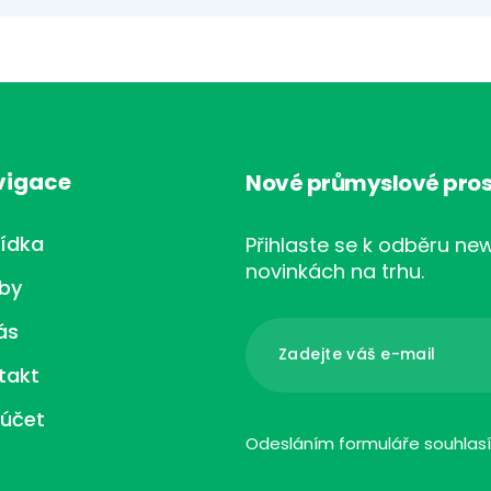
vigace
Nové průmyslové pros
ídka
Přihlaste se k odběru new
novinkách na trhu.
žby
ás
takt
 účet
Odesláním formuláře souhlas