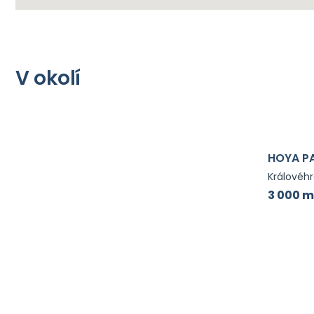
V okolí
HOYA P
Královéhr
3 000 m