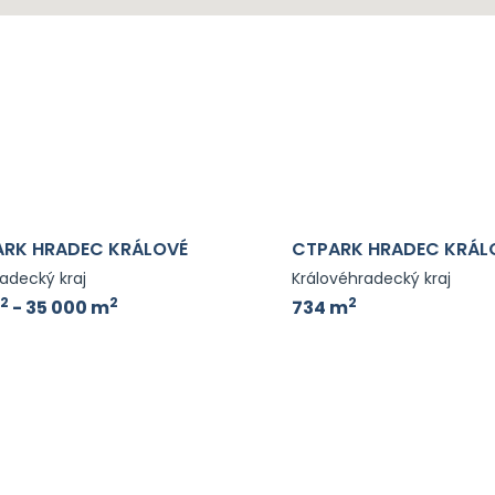
ARK HRADEC KRÁLOVÉ
CTPARK HRADEC KRÁL
adecký kraj
Královéhradecký kraj
2
2
2
- 35 000 m
734 m