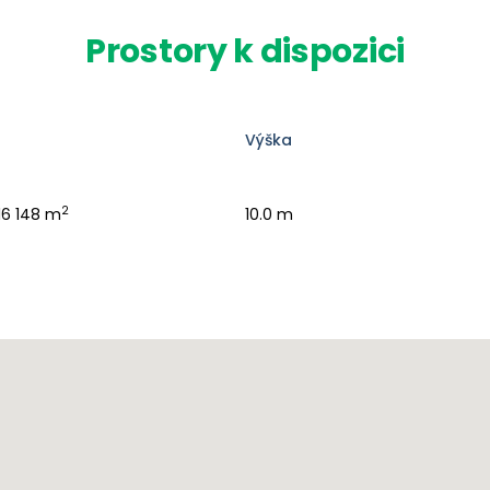
Prostory k dispozici
Výška
2
16 148 m
10.0 m