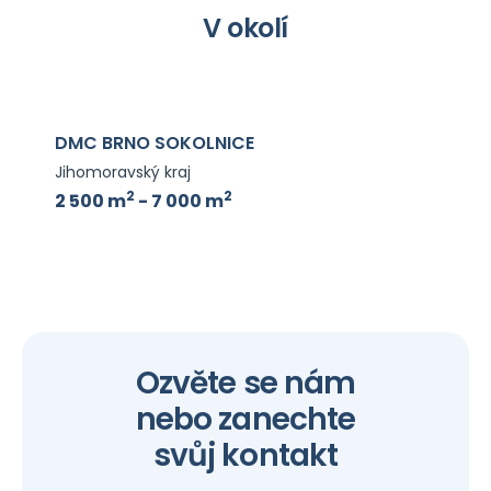
V okolí
MC BRNO SOKOLNICE
CTP
homoravský kraj
Jiho
2
2
 500 m
- 7 000 m
3 0
Ozvěte se nám
nebo zanechte
svůj kontakt