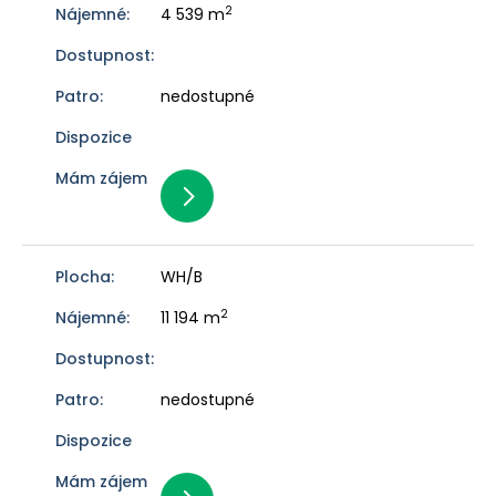
2
4 539 m
nedostupné
WH/B
2
11 194 m
nedostupné