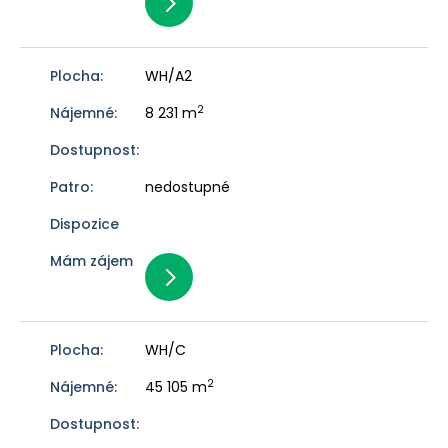
WH/A2
2
8 231 m
nedostupné
WH/C
2
45 105 m