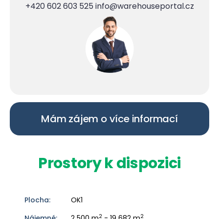
+420 602 603 525
info@warehouseportal.cz
Mám zájem o více informací
Prostory k dispozici
OK1
2
2
2 500 m
- 19 682 m