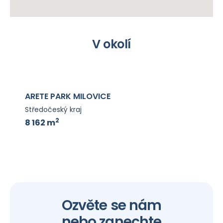
V okolí
E PARK MILOVICE
CTPARK
český kraj
Středočes
2
2
 m
196 m
Ozvěte se nám
nebo zanechte